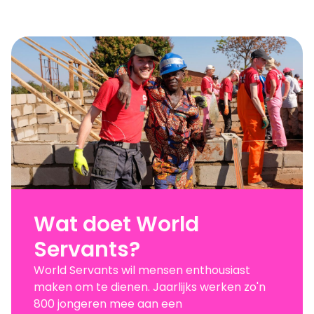
Wat doet World
Servants?
World Servants wil mensen enthousiast
maken om te dienen. Jaarlijks werken zo'n
800 jongeren mee aan een