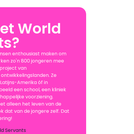
et World
ts?
ensen enthousiast maken om
erken zo'n 800 jongeren mee
project van
 ontwikkelingslanden. Ze
 Latijns-Amerika óf in
eeld een school, een kliniek
appelijke voorziening.
et alleen het leven van de
 dat van de jongere zelf. Dat
ring!
ld Servants