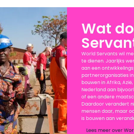
Wat do
Servan
World Servants wil m
te dienen. Jaarlijks w
aan een ontwikkelings
partnerorganisaties in
bouwen in Afrika, Azië,
Nederland aan bijvoorb
of een andere maatsch
Daardoor verandert ni
mensen daar, maar ook
is bouwen aan verande
Lees meer over Wor