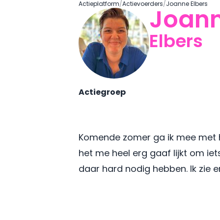
Actieplatform
/
Actievoerders
/
Joanne Elbers
Joan
Elbers
Actiegroep
Komende zomer ga ik mee met he
het me heel erg gaaf lijkt om i
daar hard nodig hebben. Ik zie er