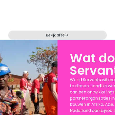
Bekijk alles
Wat do
Servan
World Servants wil m
te dienen. Jaarlijks w
aan een ontwikkelings
partnerorganisaties in
bouwen in Afrika, Azië,
Nederland aan bijvoorb